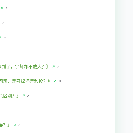
↗
↗
↗
r拿到了，导师却不放人？》
↗
问题，是强撑还是秒投？》
↗
么区别？》
↗
要？》
↗