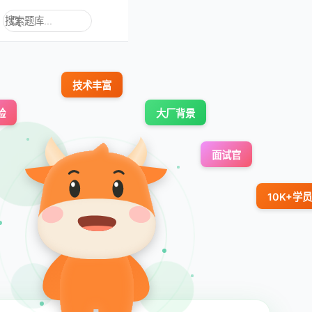
技术丰富
验
大厂背景
面试官
10K+学