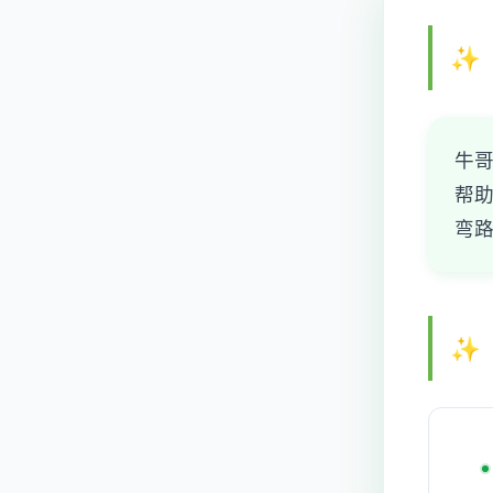
牛
帮助
弯