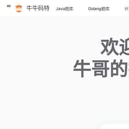
跳
牛牛码特
Java题库
Golang题库
计
至
主
要
內
容
欢
牛哥的