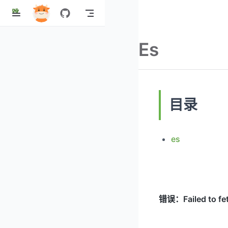
跳
至
主
Es
要
內
容
目录
es