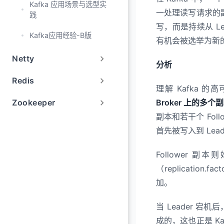
6.6 Kafka 的高可
Kafka 应用场景与选型实
一处理读写请求的副本
践
6.7 Kafka 是如何
写，而是持续从 Lea
Kafka应用经验-B版
有机会被选举为新的
6.8 Kafka 如何感知 
Netty
分析
Redis
理解 Kafka 的高
Zookeeper
Broker 上的
副本和若干个 Fol
首先被写入到 Lead
Follower 
（replicat
加。
当 Leader 宕机
成的，这也正是 K