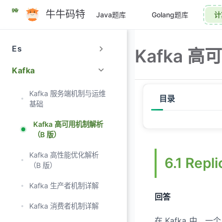
跳
牛牛码特
Java题库
Golang题库
计
至
主
要
Es
Kafka 
內
容
Kafka
Kafka 服务端机制与运维
目录
基础
Kafka 高可用机制解析
6.1 Replica、Leade
（B 版）
6.2 Kafka 中 AR、
Kafka 高性能优化解析
6.1 Rep
（B 版）
6.3 分区副本在什么情
Kafka 生产者机制详解
6.4 如果 Leader 宕
回答
Kafka 消费者机制详解
6.5 Kafka 副本间同
在 Kafka 中，一