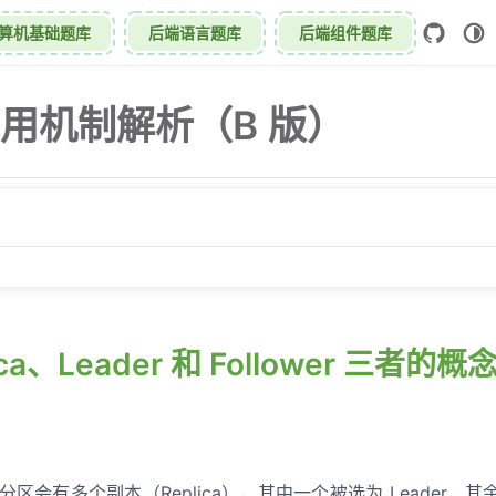
算机基础题库
后端语言题库
后端组件题库
高可用机制解析（B 版）
r 和 Follower 三者的概念
ISR、OSR 三者的概念
lica、Leader 和 Follower 三者的概
况下会从 ISR 中被剔除
机但 ISR 为空怎么办？
步是“推”还是“拉”？
个分区会有多个副本（Replica），其中一个被选为 Leader，其余为 F