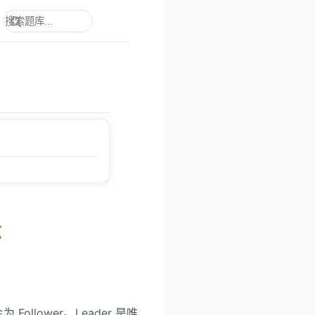
念
ollower。Leader 是唯