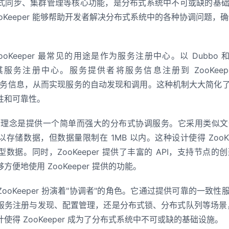
式同步、集群管理等核心功能，是分布式系统中不可或缺的基
oKeeper 能够帮助开发者解决分布式系统中的各种协调问题
）
oKeeper 最常见的用途是作为服务注册中心。以 Dubbo 和
 作为其服务注册中心。服务提供者将服务信息注册到 ZooKe
他分布式协调服务的区别
 获取服务信息，从而实现服务的自动发现和调用。这种机制大大简
性和可靠性。
 不适合做服务注册中心
r 实现分布式锁
 的设计理念是提供一个简单而强大的分布式协调服务。它采用类
存储数据，但数据量限制在 1MB 以内。这种设计使得 ZooKe
么？
数据。同时，ZooKeeper 提供了丰富的 API，支持节点
点类型都有哪些？
便地使用 ZooKeeper 提供的功能。
节点和临时节点有什么区别？
ooKeeper 扮演着"协调者"的角色。它通过提供可靠的一致
点的 watch 监听通知是永久的吗？为什么不是永久的？
务注册与发现、配置管理，还是分布式锁、分布式队列等场景，Zo
使得 ZooKeeper 成为了分布式系统中不可或缺的基础设施。