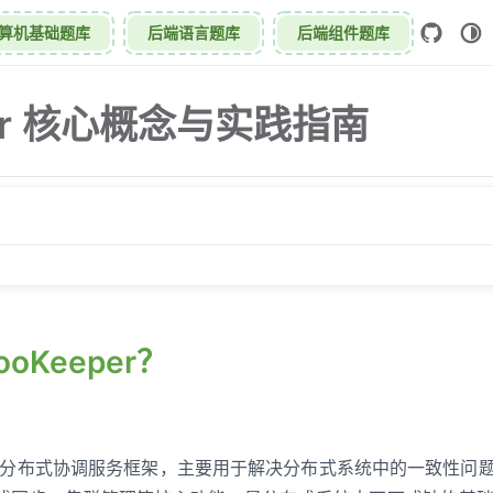
算机基础题库
后端语言题库
后端组件题库
per 核心概念与实践指南
r？
oKeeper？
应用场景
性
型
 是一个分布式协调服务框架，主要用于解决分布式系统中的一致性