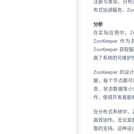
注册与发现、分布
聊一聊Watch 机制
布式协调服务，Zo
聊一聊访问控制（ACL
分析
聊聊健康检查机制
在实际应用中，Zo
zk常用命令有哪些
ZooKeeper
ZooKeeper 与其
ZooKeeper
高了系统的可维护
为什么 ZooKeeper
如何使用 ZooKeepe
ZooKeeper
据，每个节点都可以
Znode里面都存储了什
息、状态数据等小型
ZooKeeper中的节
作，使得开发者能够方
Zookeeper的持久
在分布式系统中，Z
ZooKeeper 对节
高效协作。无论是服
靠的支持。这种设计