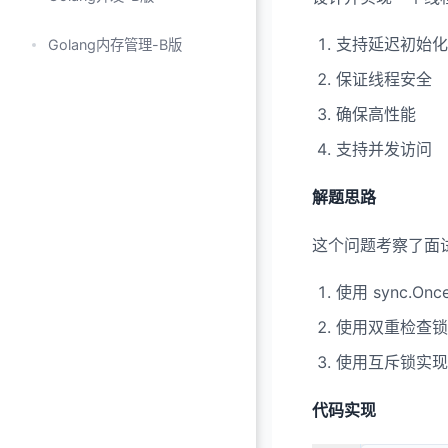
6. 设计一个简单的任
支持延迟初始化
Golang内存管理-B版
7. 使用三个协程顺序打印 
保证线程安全
8. 设计两个协程交替
确保高性能
9. 设计N个协程顺序
支持并发访问
10. 分析切片底层原理
解题思路
11. 分析GMP模型原理
12. 设计协程计算数组
这个问题考察了面
13. 设计生产者消费者
使用 sync.Onc
14. 设计协程随机数加
使用双重检查锁
15. 设计交替打印奇偶
使用互斥锁实现
16. 设计多协程顺序打
代码实现