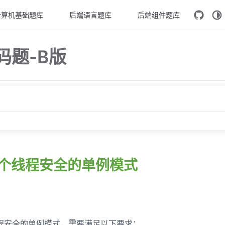
计算机基础题库
后端语言题库
后端组件题库
代码题-B版
的单例模式
费者模型
计一个线程安全的单例模式
存缓存
流器
池
程安全的单例模式，需要满足以下要求：