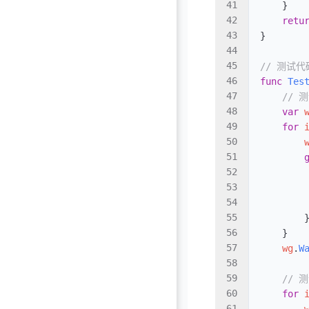
    }
    retu
}
// 测试代
func
 Tes
    // 
    var
 
    for
 
        
        
        
        
        
        
    }
    wg
.
W
    //
    for
 