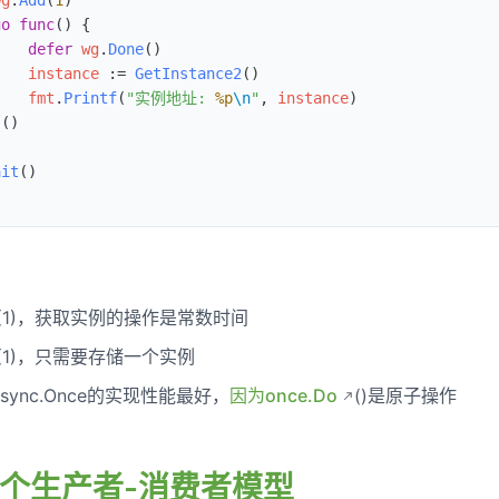
wg
.
Add
(
1
)
go
 func
() {
    defer
 wg
.
Done
()
    instance
 :=
 GetInstance2
()
    fmt
.
Printf
(
"实例地址: 
%p
\n
"
, 
instance
)
}()
ait
()
(1)，获取实例的操作是常数时间
(1)，只需要存储一个实例
ync.Once的实现性能最好，
因为once.Do
()是原子操作
计一个生产者-消费者模型