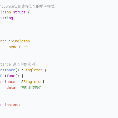
ync.Once实现线程安全的单例模式
gleton
 struct
 {
 string
ance
 *
Singleton
     sync
.
Once
nstance 返回单例实例
Instance
() 
*
Singleton
 {
.
Do
(
func
() {
instance
 =
 &
Singleton
{
    data
: 
"初始化数据"
,
}
rn
 instance