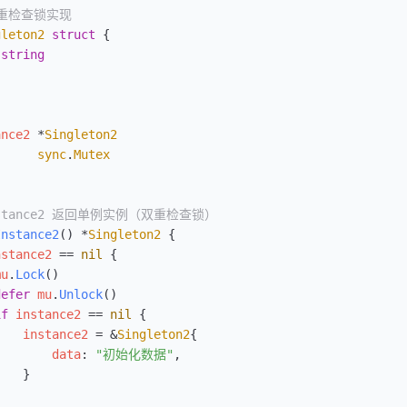
双重检查锁实现
gleton2
 struct
 {
 string
ance2
 *
Singleton2
      sync
.
Mutex
Instance2 返回单例实例（双重检查锁）
Instance2
() 
*
Singleton2
 {
nstance2
 ==
 nil
 {
mu
.
Lock
()
defer
 mu
.
Unlock
()
if
 instance2
 ==
 nil
 {
    instance2
 =
 &
Singleton2
{
        data
: 
"初始化数据"
,
    }
}