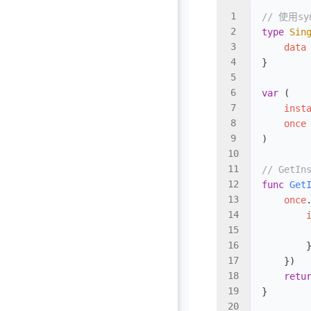
// 使用s
type
 Sin
    data
}
var
 (
    inst
    once
)
// GetI
func
 Get
    once
        
        
        
    })
    retu
}