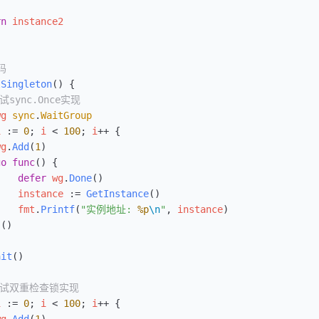
rn
 instance2
码
tSingleton
() {
测试sync.Once实现
wg
 sync
.
WaitGroup
i
 :=
 0
; 
i
 <
 100
; 
i
++
 {
wg
.
Add
(
1
)
go
 func
() {
    defer
 wg
.
Done
()
    instance
 :=
 GetInstance
()
    fmt
.
Printf
(
"实例地址: 
%p
\n
"
, 
instance
)
}()
ait
()
 测试双重检查锁实现
i
 :=
 0
; 
i
 <
 100
; 
i
++
 {