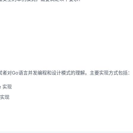
务调度器
aa bb cc
输出字母和数字
打印数字
奇偶数和
试者对Go语言并发编程和设计模式的理解。主要实现方式包括：
模型
e 实现
法
实现
数
印数字