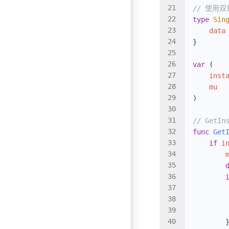
// 使用
type
 Sin
    data
}
var
 (
    inst
    mu
  
)
// Get
func
 Get
    if
 i
        
        
        
        
        
        
        