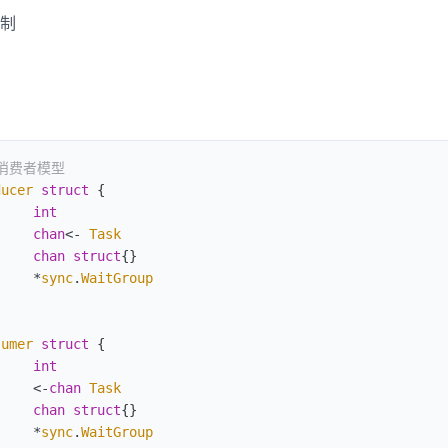
制
者消费者模型
ducer
 struct
 {
     int
s
    chan
<-
 Task
     chan
 struct
{}
     *
sync
.
WaitGroup
sumer
 struct
 {
     int
s
    <-
chan
 Task
     chan
 struct
{}
     *
sync
.
WaitGroup