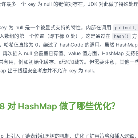
允许最多一个 key 为 null 的键值对存在，JDK 对此做了特殊处
中，key 为 null 是一个被显式支持的特性。内部在调用
put(null,
值对存入数组的第一个位置（即下标 0 处）。这是通过在
方
hash()
ll，哈希值直接为 0，绕过了 hashCode 的调用。虽然 HashMap
再次插入 null 会覆盖已有值。value 值方面，HashMap 支持任意
有用，例如初始化缓存、延迟加载等。但需要注意，其他一些 Map 
shMap 出于线程安全考虑并不允许 key 为 null。
va 8 对 HashMap 做了哪些优化？
HashMap 上引入了链表转红黑树的机制、优化了扩容策略和插入