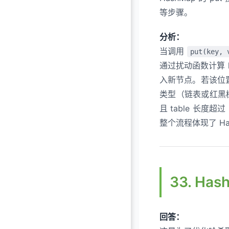
等步骤。
分析：
当调用
put(key, 
通过扰动函数计算 ke
入新节点。若该位置
类型（链表或红黑
且 table 长
整个流程体现了 H
33. H
回答：