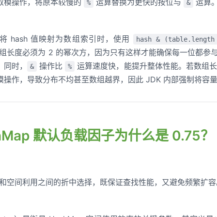
取模操作，将原本较慢的
运算替换为更快的按位与
运算
%
&
中，将 hash 值映射为数组索引时，使用
hash & (table.length
组长度必须为 2 的幂次方，因为只有这样才能确保每一位都参
。同时，
操作比
运算速度快，能提升整体性能。若数组长度
&
%
操作，导致分布不均甚至数组越界，因此 JDK 内部强制将容量
ashMap 默认负载因子为什么是 0.75？
效率和空间利用之间的折中选择，既保证查找性能，又避免频繁扩容