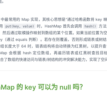
能。
负载因子为什么是 0.75？
默认初始容量为什么是 16？
Java 中最常用的 Map 实现，其核心思想是"通过哈希函数将 k
表转红黑树和红黑树转链表为什么是 8 和 6？
调用
时，HashMap 首先会调用
方法
put(key, value)
hash()
解决方法有哪些？
，然后通过取模操作映射到数组的某个位置。如果当前位置为
使用红黑树而不是 AVL 树？
y（通过 equals 判断）。若存在则覆盖，否则形成链表或树结构。
桶数组长度大于 64 时，链表结构将自动转换为红黑树，以提升
 要将 hashCode 右移 16 位再异或？
hMap 会根据 hash 定位数组，再遍历链表或红黑树查找目
么时候会触发扩容？
计结合了数组的快速访问与链表/树结构的冲突解决能力，实现了空
hMap 的 key 可以为 null 吗？