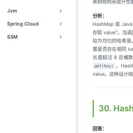
黑树结构来提升性
34. HashMap 默认
Jvm
35. HashMap 的
分析：
Spring Cloud
HashMap 是 
36. Java 8 中链
存取 value"。当
37. 了解的哈希冲突
SSM
较为均匀的哈希值
38. Java 8 为什么
置是否存在相同 ke
长度超过 8 且
39. 为什么 HashMap
，Has
get(key)
40. HashMap 什
value。这种设
30. Has
回答：