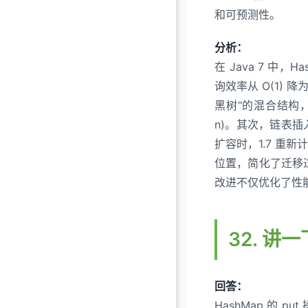
和可预测性。
分析：
在 Java 7 
询效率从 O(1) 降
黑树"的混合结构，
n)。其次，链表
扩容时，1.7 重
位置，简化了迁移过
改进不仅优化了性
32. 讲一
回答：
HashMap 的 