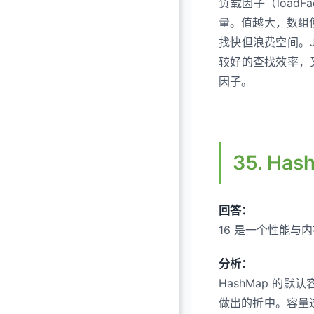
负载因子（loadF
量。值越大，数组
找快但浪费空间。J
较好的查找效率，
因子。
35. H
回答：
16 是一个性能
分析：
HashMap 的
做出的折中。容量过