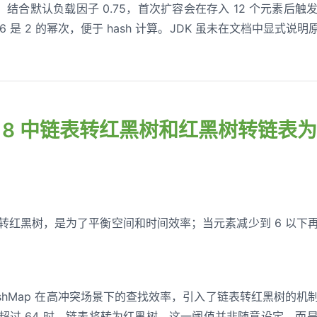
结合默认负载因子 0.75，首次扩容会在存入 12 个元素后
6 是 2 的幂次，便于 hash 计算。JDK 虽未在文档中显式
ava 8 中链表转红黑树和红黑树转链表为
才转红黑树，是为了平衡空间和时间效率；当元素减少到 6 以
升 HashMap 在高冲突场景下的查找效率，引入了链表转红黑树
度超过 64 时，链表将转为红黑树。这一阈值并非随意设定，