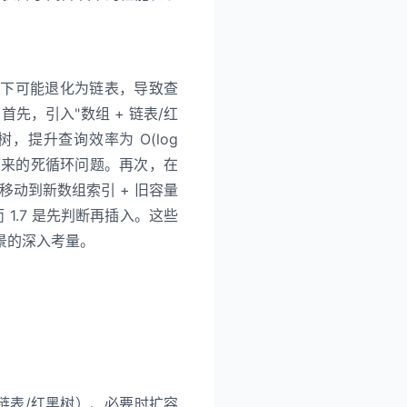
端情况下可能退化为链表，导致查
化：首先，引入"数组 + 链表/红
，提升查询效率为 O(log
带来的死循环问题。再次，在
或移动到新数组索引 + 旧容量
1.7 是先判断再插入。这些
景的深入考量。
突（链表/红黑树）、必要时扩容