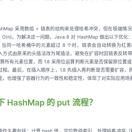
中，HashMap 采用数组 + 链表的结构来处理哈希冲突，但在极
为 O(n)。为解决这一问题，Java 8 对 HashMap 做出以下优
当同一哈希桶中的元素超过 8 个时，链表会自动转换为红黑树
插入方式由原来的头插法改为尾插法，避免在扩容时因链表反转
新计算所有元素位置，而 1.8 采用位运算判断元素是否保留原位置
程。最后，在插入顺序上，1.8 先插入再判断是否需要扩容，而 
能，也增强了容器行为的一致性和稳定性，体现了对实际应用场
下 HashMap 的 put 流程？
put 操作主要包括：计算 hash 值、定位数组索引、处理哈希冲