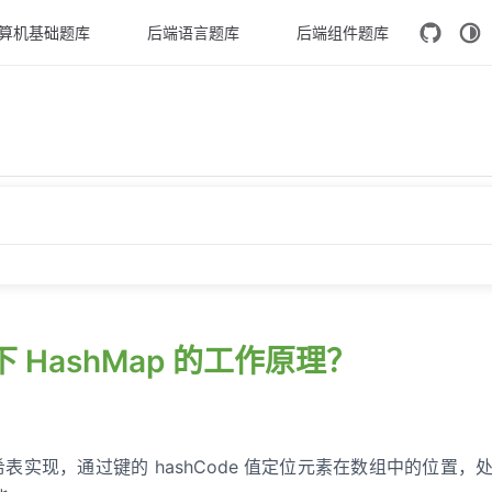
算机基础题库
后端语言题库
后端组件题库
1
p 的工作原理？
 可以为 null 吗？
一下 HashMap 的工作原理？
shMap 做了哪些优化？
 的 put 流程？
长度为什么是 2 的幂次方？
于哈希表实现，通过键的 hashCode 值定位元素在数组中的位