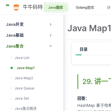
跳
牛牛码特
Java题库
Golang题库
计
至
主
要
Java并发
Java Map
內
容
Java基础
Java集合
目录
Java List
29. 讲一下 HashMa
Java Map1
30. HashMap 的 key
Java Map2
29. 讲
31. Java 8 对 Ha
Java Queue
32. 讲一下 HashMap
回答：
Java Set
33. HashMap 的
HashMap 基
Java集合概述