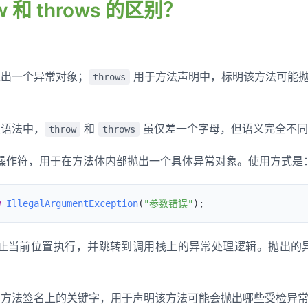
ow 和 throws 的区别？
出一个异常对象；
用于方法声明中，标明该方法可能
throws
理语法中，
和
虽仅差一个字母，但语义完全不同
throw
throws
操作符，用于在方法体内部抛出一个具体异常对象。使用方式是
w
 IllegalArgumentException
(
"参数错误"
)
;
止当前位置执行，并跳转到调用栈上的异常处理逻辑。抛出的
方法签名上的关键字，用于声明该方法可能会抛出哪些受检异常