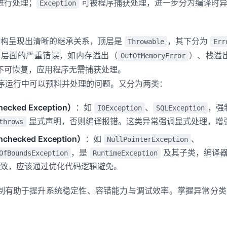
进行处理；
可被程序捕获处理，进一步分为编译时异
Exception
被执行吗？
系结构呈现出清晰的继承关系，顶层是
，其下分为
Throwable
Err
M 层面的严重错误，如内存溢出（
）、栈溢
OutOfMemoryError
不可恢复，应用程序无需捕获处理。
序运行中可以预料并处理的问题。又分为两类：
ked Exception）
：如
、
，强
IOException
SQLException
显式声明，否则编译报错。这类异常强调显式处理，增
throws
ecked Exception）
：如
、
NullPointerException
，是
及其子类，编译器
OfBoundsException
RuntimeException
致，应该通过优化代码逻辑避免。
制有助于提升系统稳定性、容错能力与调试效率。掌握异常分类对设
。