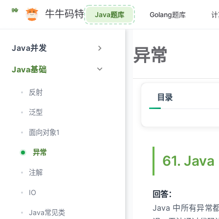
跳
牛牛码特
Java题库
Golang题库
计
至
主
要
Java并发
异常
內
容
Java基础
反射
目录
泛型
61. Java 的异常体系
面向对象1
62. 常见的 Exceptio
异常
61. Ja
63. throw 和 thro
注解
64. Error 和 Except
IO
回答：
65. try-catch-fina
Java 中所有异
Java常见类