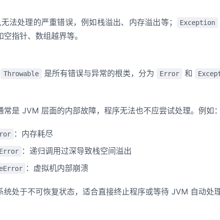
无法处理的严重错误，例如栈溢出、内存溢出等；
Exception
如空指针、数组越界等。
，
是所有错误与异常的根类，分为
和
Throwable
Error
Excep
常是 JVM 层面的内部故障，程序无法也不应尝试处理。例如
：内存耗尽
ror
：递归调用过深导致栈空间溢出
Error
：虚拟机内部崩溃
eError
统处于不可恢复状态，适合直接终止程序或等待 JVM 自动处