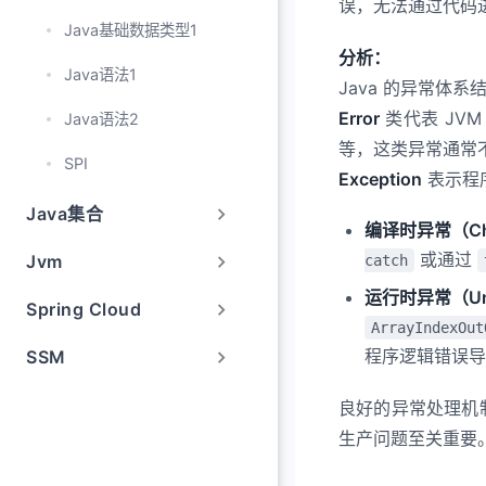
误，无法通过代码
66. finally 一定会
Java基础数据类型1
分析：
Java语法1
Java 的异常体
Error
类代表 JV
Java语法2
等，这类异常通常
SPI
Exception
表示程
Java集合
编译时异常（Chec
或通过
Jvm
catch
运行时异常（Unch
Spring Cloud
ArrayIndexOut
程序逻辑错误导
SSM
良好的异常处理机
生产问题至关重要