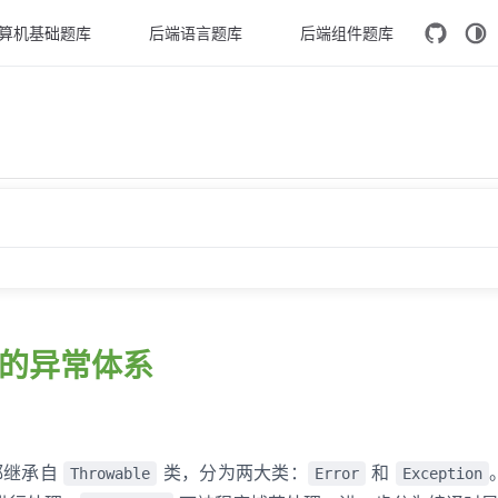
算机基础题库
后端语言题库
后端组件题库
n 有哪些？
va 的异常体系
ws 的区别？
ion 的区别？
lly 中，如果 catch 中 return 了，finally 还会执行吗？
常都继承自
类，分为两大类：
和
Throwable
Error
Exception