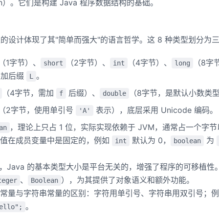
an）。它们是构建 Java 程序数据结构的基础。
t 类型？
了解吗？原理是什么？
类型的设计体现了其"简单而强大"的语言哲学。这 8 种类型划分为
算的时候会有精度丢失的风险？
运算的精度丢失问题？
（1字节）、
（2字节）、
（4字节）、
（8字
short
int
long
加后缀
。
L
型的数据应该如何表示？
（4字节，需加
后缀）、
（8字节，是默认小数类
f
double
（2字节，使用单引号
表示），底层采用 Unicode 编码。
'A'
，理论上只占 1 位，实际实现依赖于 JVM，通常占一个字
an
认值在成员变量中是固定的，例如
默认为 0，
为
int
boolean
 不同，Java 的基本类型大小是平台无关的，增强了程序的可移植
、
），为其提供了对象语义和额外功能。
teger
Boolean
符常量与字符串常量的区别：字符用单引号、字符串用双引号；
。
ello";