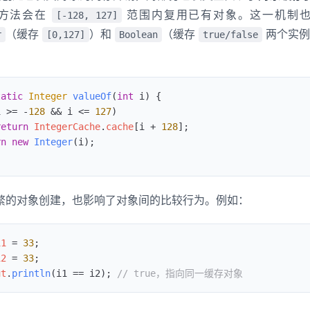
方法会在
范围内复用已有对象。这一机制
[-128, 127]
（缓存
）和
（缓存
两个实例
r
[0,127]
Boolean
true/false
tatic
 Integer
 valueOf
(
int
 i) {
i 
>=
 -
128
 &&
 i 
<=
 127
)
return
 IntegerCache
.
cache
[i 
+
 128
]
;
rn
 new
 Integer
(i)
;
繁的对象创建，也影响了对象间的比较行为。例如：
i1 
=
 33
;
i2 
=
 33
;
ut
.
println
(i1 
==
 i2);
 // true，指向同一缓存对象