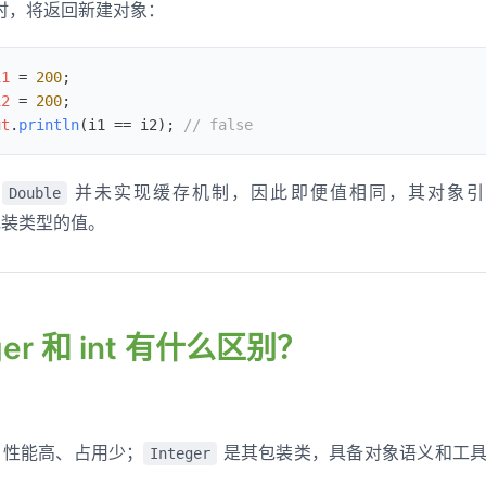
时，将返回新建对象：
i1 
=
 200
;
i2 
=
 200
;
ut
.
println
(i1 
==
 i2);
 // false
和
并未实现缓存机制，因此即便值相同，其对象引
Double
装类型的值。
teger 和 int 有什么区别？
性能高、占用少；
是其包装类，具备对象语义和工具
Integer