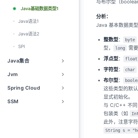
与布尔型（boole
30. 为什么还要保留 in
Java基础数据类型1
31. 自动装箱与拆箱
分析：
Java语法1
Java 基本数据
32. 为什么浮点数运
Java语法2
33. 如何解决浮点数
整数型
：
byte
SPI
型，
需要
long
34. 超过 long 整
浮点型
：
float
Java集合
字符型
：
char
Jvm
布尔型
：
boole
Spring Cloud
这些类型的默
显式初始化。
SSM
与 C/C++
包装类（如
In
此外，注意字
String s = "h