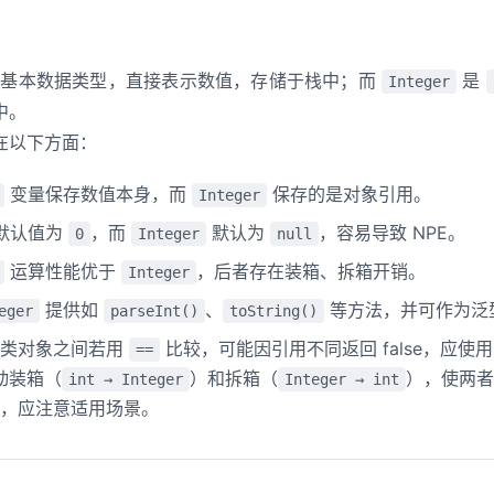
 中的基本数据类型，直接表示数值，存储于栈中；而
是
Integer
中。
在以下方面：
变量保存数值本身，而
保存的是对象引用。
Integer
默认值为
，而
默认为
，容易导致 NPE。
0
Integer
null
运算性能优于
，后者存在装箱、拆箱开销。
Integer
提供如
、
等方法，并可作为泛
eger
parseInt()
toString()
装类对象之间若用
比较，可能因引用不同返回 false，应使
==
自动装箱（
）和拆箱（
），使两者
int → Integer
Integer → int
，应注意适用场景。