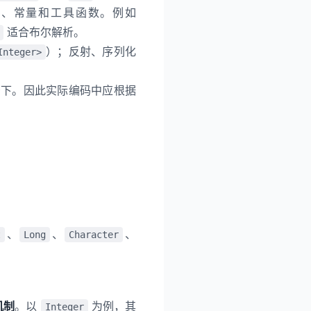
法、常量和工具函数。例如
适合布尔解析。
）；反射、序列化
Integer>
景下。因此实际编码中应根据
、
、
、
t
Long
Character
机制
。以
为例，其
Integer