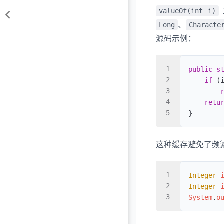
valueOf(int i)
、
Long
Characte
源码示例：
public
 s
    if
 (
        
    retu
}
这种缓存避免了频
Integer
 
Integer
 
System
.
o