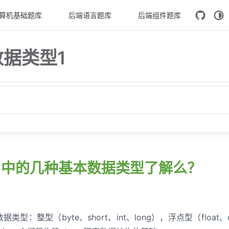
算机基础题库
后端语言题库
后端组件题库
数据类型1
种基本数据类型了解么？
类型的区别？
ava 中的几种基本数据类型了解么？
？
机制了解么？
 有什么区别？
本数据类型：整型（byte、short、int、long），浮点型（float