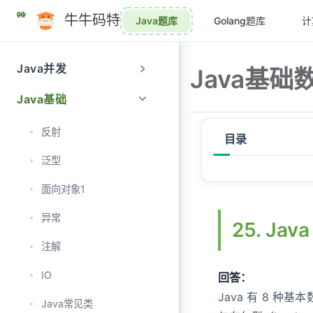
跳
牛牛码特
Java题库
Golang题库
计
至
主
要
Java并发
Java基础
內
容
Java基础
反射
目录
泛型
25. Java 中的几
面向对象1
26. 基本类型和包装
异常
25. J
27. 为什么需要包装类
注解
28. 包装类型的缓存
IO
回答：
29. Integer 和 int
Java 有 8 种基
Java常见类