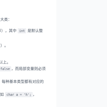
三大类：
节），其中
是默认整
int
型）。
节以上。
，而局部变量则必须
false
性。每种基本类型都有对应的
例如
，
char a = 'h';